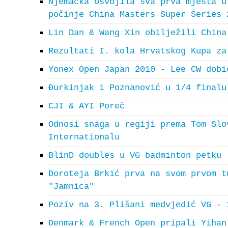
Njemačka osvojila sva prva mjesta u
počinje China Masters Super Series 
Lin Dan & Wang Xin obilježili China
Rezultati I. kola Hrvatskog Kupa za
Yonex Open Japan 2010 - Lee CW dobi
Đurkinjak i Poznanović u 1/4 finalu
CJI & AYI Poreč
Odnosi snaga u regiji prema Tom Slo
Internationalu
BlinD doubles u VG badminton petku
Doroteja Brkić prva na svom prvom t
"Jamnica"
Poziv na 3. Plišani medvjedić VG - 
Denmark & French Open pripali Yihan