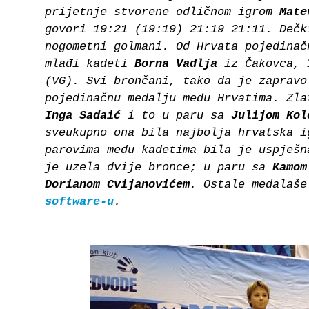
prijetnje stvorene odličnom igrom
Mate
govori 19:21 (19:19) 21:19 21:11. Dečk
nogometni golmani. Od Hrvata pojedinač
mlađi kadeti
Borna Vadlja
iz Čakovca,
(VG). Svi brončani, tako da je zapravo
pojedinačnu medalju među Hrvatima. Zla
Inga Sadaić
i to u paru sa
Julijom Kol
sveukupno ona bila najbolja hrvatska i
parovima među kadetima bila je uspješ
je uzela dvije bronce; u paru sa
Kamom
Dorianom Cvijanovićem
. Ostale medalaš
software-u
.