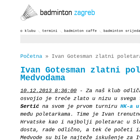
o klubu
termini
badminton caffe
badminton srijed
Početna
» Ivan Gotesman zlatni poletar
Ivan Gotesman zlatni po
Medvodama
10.12.2013 8:36:00
- Za naš klub odli
osvojio je treće zlato u nizu u svega
Sertić
na svom je prvom turniru
HK-a u
među poletarkama. Time je Ivan trenutn
Hrvatske kao i najbolji poletarac u Sl
dosta, rade odlično, a tek će početi i
Medvode su bile najteže iskušenje za I