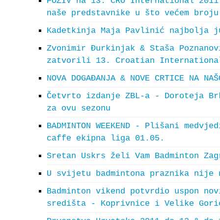
POZIV na 13. CRO International 2011
naše predstavnike u što većem broju
Kadetkinja Maja Pavlinić najbolja j
Zvonimir Đurkinjak & Staša Poznanov
zatvorili 13. Croatian Internationa
NOVA DOGAĐANJA & NOVE CRTICE NA NAŠ
Četvrto izdanje ZBL-a - Doroteja Br
za ovu sezonu
BADMINTON WEEKEND - Plišani medvjed
caffe ekipna liga 01.05.
Sretan Uskrs želi Vam Badminton Zag
U svijetu badmintona praznika nije 
Badminton vikend potvrdio uspon nov
središta - Koprivnice i Velike Gori