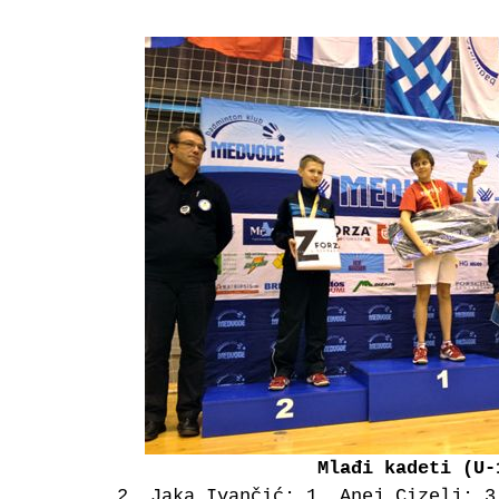
Mlađi kadeti (U-
2. Jaka Ivančić; 1. Anej Cizelj; 3