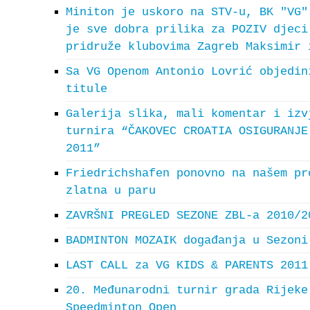
Miniton je uskoro na STV-u, BK "VG"
je sve dobra prilika za POZIV djeci
pridruže klubovima Zagreb Maksimir 
Sa VG Openom Antonio Lovrić objedin
titule
Galerija slika, mali komentar i izv
turnira “ČAKOVEC CROATIA OSIGURANJE
2011”
Friedrichshafen ponovno na našem pr
zlatna u paru
ZAVRŠNI PREGLED SEZONE ZBL-a 2010/2
BADMINTON MOZAIK događanja u Sezoni
LAST CALL za VG KIDS & PARENTS 2011
20. Međunarodni turnir grada Rijeke
Speedminton Open