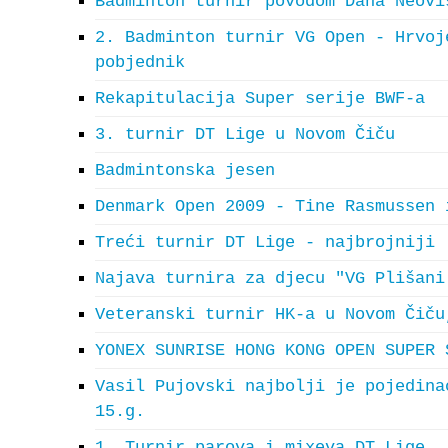
Badminton turnir povodom Dana Neovi
2. Badminton turnir VG Open - Hrvoj
pobjednik
Rekapitulacija Super serije BWF-a
3. turnir DT Lige u Novom Čiču
Badmintonska jesen
Denmark Open 2009 - Tine Rasmussen 
Treći turnir DT Lige - najbrojniji
Najava turnira za djecu "VG Plišani
Veteranski turnir HK-a u Novom Čiču
YONEX SUNRISE HONG KONG OPEN SUPER 
Vasil Pujovski najbolji je pojedina
15.g.
1. Turnir parova i mixeva DT Lige