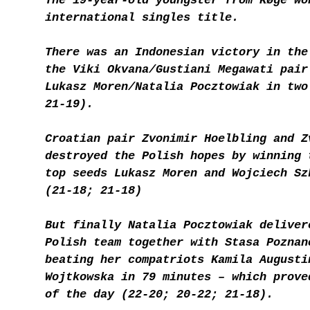
The 19-year-old youngster from Køge wo
international singles title.
There was an Indonesian victory in the
the Viki Okvana/Gustiani Megawati pair
Lukasz Moren/Natalia Pocztowiak in two
21-19).
Croatian pair Zvonimir Hoelbling and Z
destroyed the Polish hopes by winning 
top seeds Lukasz Moren and Wojciech Sz
(21-18; 21-18)
But finally Natalia Pocztowiak deliver
Polish team together with Stasa Poznan
beating her compatriots Kamila Augusti
Wojtkowska in 79 minutes – which prove
of the day (22-20; 20-22; 21-18).