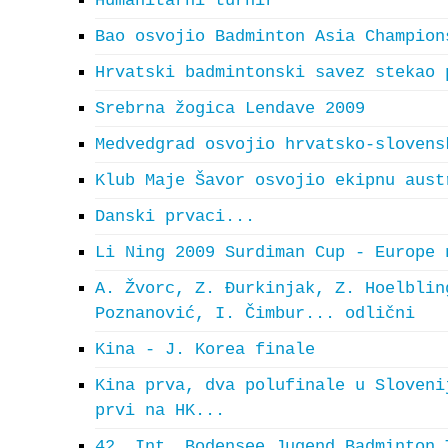
Humanitarni turnir
Bao osvojio Badminton Asia Champion
Hrvatski badmintonski savez stekao 
Srebrna žogica Lendave 2009
Medvedgrad osvojio hrvatsko-slovens
Klub Maje Šavor osvojio ekipnu aust
Danski prvaci...
Li Ning 2009 Surdiman Cup - Europe 
A. Žvorc, Z. Đurkinjak, Z. Hoelblin
Poznanović, I. Čimbur... odlični
Kina - J. Korea finale
Kina prva, dva polufinale u Sloveni
prvi na HK...
42. Int. Bodensee Jugend Badminton 