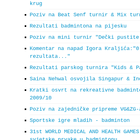
krug
Poziv na Beat Senf turnir & Mix tur
Rezultati badmintona na pijesku
Poziv na mini turnir "Dečki pustite
Komentar na napad Igora Kraljića:"0
rezultata..."
Rezultati parskog turnira "Kids & P
Saina Nehwal osvojila Singapur & In
Kratki osvrt na rekreativne badmint
2009/10
Poziv na zajedničke pripreme VG&ZG-
Sportske igre mladih - badminton
31st WORLD MEDICAL AND HEALTH GAMES
svjetske prvake u badmintonu