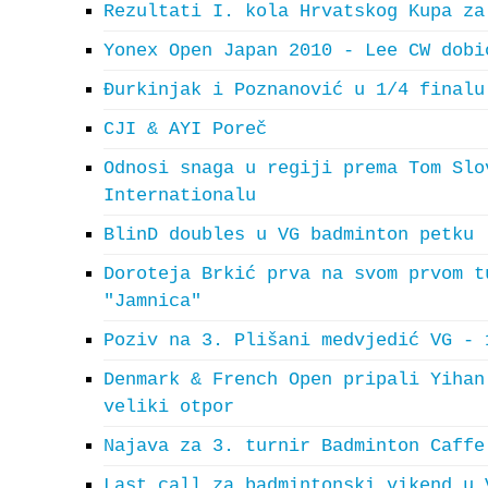
Rezultati I. kola Hrvatskog Kupa za
Yonex Open Japan 2010 - Lee CW dobi
Đurkinjak i Poznanović u 1/4 finalu
CJI & AYI Poreč
Odnosi snaga u regiji prema Tom Slo
Internationalu
BlinD doubles u VG badminton petku
Doroteja Brkić prva na svom prvom t
"Jamnica"
Poziv na 3. Plišani medvjedić VG - 
Denmark & French Open pripali Yihan
veliki otpor
Najava za 3. turnir Badminton Caffe
Last call za badmintonski vikend u 