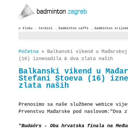
o klubu
termini
badminton caffe
badminton srijed
Početna
» Balkanski vikend u Mađarskoj
(16) iznenadila & dva zlata naših
Balkanski vikend u Mađa
Stefani Stoeva (16) izn
zlata naših
Prenosimo sa naše službene webice vije
Prvenstvu Mađarske pod naslovom:"Dva z
"
Budaörs - Oba hrvatska finala na Među