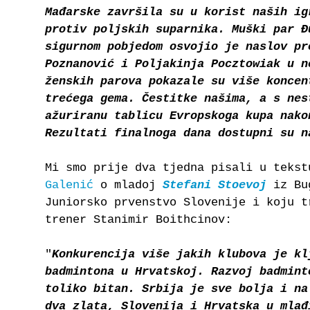
Mađarske završila su u korist naših ig
protiv poljskih suparnika. Muški par Đ
sigurnom pobjedom osvojio je naslov pr
Poznanović i Poljakinja Pocztowiak u n
ženskih parova pokazale su više koncen
trećega gema. Čestitke našima, a s nes
ažuriranu tablicu Evropskoga kupa nako
Rezultati finalnoga dana dostupni su 
Mi smo prije dva tjedna pisali u teks
Galenić
o mladoj
Stefani Stoevoj
iz Bu
Juniorsko prvenstvo Slovenije i koju t
trener Stanimir Boithcinov:
"
Konkurencija više jakih klubova je kl
badmintona u Hrvatskoj. Razvoj badmint
toliko bitan. Srbija je sve bolja i na
dva zlata, Slovenija i Hrvatska u mlađ