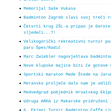
Memorijal Saše Vukasa
Badminton Zagreb slavi svoj treći r
Četvrti krug ZŠL-a pripao je Dorote
sljedeći...?!
Velikogorički rekreativni turnir pa
paru Špes/Radić
Marc Zwiebler nagovještava badminto
Nove klupske majice biti će gotove 
Sportski maraton Mede Štede na Jaru
Meransko proljeće dalo nam je odlič
Medvedgrad pobjednik Hrvatskog Ekip
Udruga ARKA iz Makarske pridruženi 
6. Ekipni Turnir Badminton Caffe Li