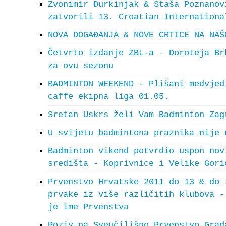
Zvonimir Đurkinjak & Staša Poznanov
zatvorili 13. Croatian Internationa
NOVA DOGAĐANJA & NOVE CRTICE NA NAŠ
Četvrto izdanje ZBL-a - Doroteja Br
za ovu sezonu
BADMINTON WEEKEND - Plišani medvjed
caffe ekipna liga 01.05.
Sretan Uskrs želi Vam Badminton Zag
U svijetu badmintona praznika nije 
Badminton vikend potvrdio uspon nov
središta - Koprivnice i Velike Gori
Prvenstvo Hrvatske 2011 do 13 & do 
prvake iz više različitih klubova -
je ime Prvenstva
Poziv na Sveučilišno Prvenstvo Grad