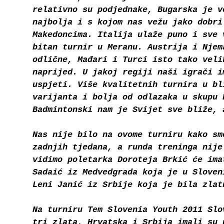
relativno su podjednake, Bugarska je v
najbolja i s kojom nas vežu jako dobri
Makedoncima. Italija ulaže puno i sve 
bitan turnir u Meranu. Austrija i Njem
odlične, Mađari i Turci isto tako veli
naprijed. U jakoj regiji naši igrači i
uspjeti. Više kvalitetnih turnira u bl
varijanta i bolja od odlazaka u skupu 
Badmintonski nam je Svijet sve bliže, 
Nas nije bilo na ovome turniru kako sm
zadnjih tjedana, a runda treninga nije
vidimo poletarka Doroteja Brkić će ima
Sadaić iz Medvedgrada koja je u Sloven
Leni Janić iz Srbije koja je bila zlat
Na turniru Tem Slovenia Youth 2011 Slo
tri zlata, Hrvatska i Srbija imali su 