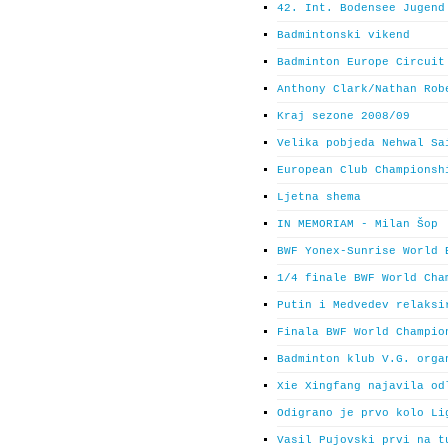
42. Int. Bodensee Jugend
Badmintonski vikend
Badminton Europe Circuit
Anthony Clark/Nathan Rob
Kraj sezone 2008/09
Velika pobjeda Nehwal Sa
European Club Championsh
Ljetna shema
IN MEMORIAM - Milan Šop
BWF Yonex-Sunrise World 
1/4 finale BWF World Cha
Putin i Medvedev relaksi
Finala BWF World Champio
Badminton klub V.G. orga
Xie Xingfang najavila od
Odigrano je prvo kolo Li
Vasil Pujovski prvi na t