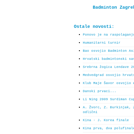
Badminton Zagre
Ostale novosti:
Ponovo je na raspolaganj
Humanitarni turnir
Bao osvojio Badminton As
Hrvatski badmintonski sa
Srebrna žogica Lendave 2
Medvedgrad osvojio hrvat
Klub Maje Šavor osvojio 
Danski prvaci...
Li Ning 2009 Surdiman Cu
A. Žvorc, Z. Đurkinjak, 
odlični
Kina - J. Korea finale
Kina prva, dva polufinal