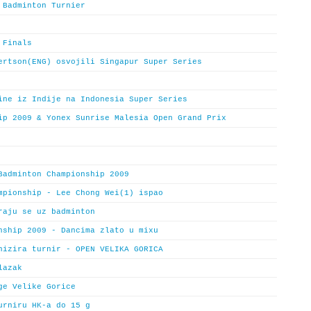
 Badminton Turnier
 Finals
ertson(ENG) osvojili Singapur Super Series
ine iz Indije na Indonesia Super Series
ip 2009 & Yonex Sunrise Malesia Open Grand Prix
Badminton Championship 2009
mpionship - Lee Chong Wei(1) ispao
raju se uz badminton
nship 2009 - Dancima zlato u mixu
nizira turnir - OPEN VELIKA GORICA
lazak
ge Velike Gorice
urniru HK-a do 15 g