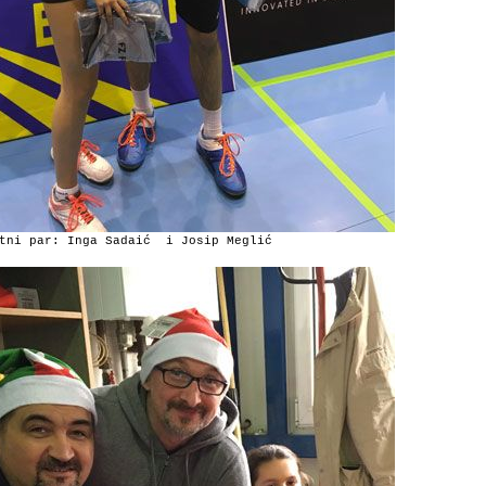
tni par: Inga Sadaić i Josip Meglić