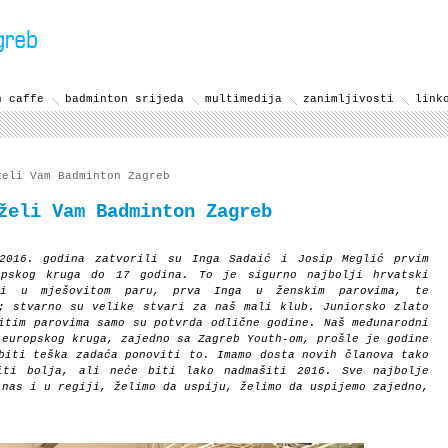
n caffe
badminton srijeda
multimedija
zanimljivosti
link
eli Vam Badminton Zagreb
želi Vam Badminton Zagreb
016. godina zatvorili su Inga Sadaić i Josip Meglić prvim
opskog kruga do 17 godina. To je sigurno najbolji hrvatski
vi u mješovitom paru, prva Inga u ženskim parovima, te
; stvarno su velike stvari za naš mali klub. Juniorsko zlato
itim parovima samo su potvrda odlične godine. Naš međunarodni
 europskog kruga, zajedno sa Zagreb Youth-om, prošle je godine
biti teška zadaća ponoviti to. Imamo dosta novih članova tako
iti bolja, ali neće biti lako nadmašiti 2016. Sve najbolje
 nas i u regiji, želimo da uspiju, želimo da uspijemo zajedno,
.