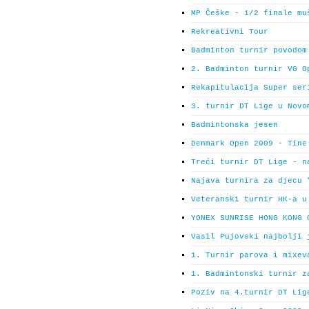
MP Češke - 1/2 finale mu
Rekreativni Tour
Badminton turnir povodom
2. Badminton turnir VG O
Rekapitulacija Super ser
3. turnir DT Lige u Novo
Badmintonska jesen
Denmark Open 2009 - Tine
Treći turnir DT Lige - n
Najava turnira za djecu 
Veteranski turnir HK-a u
YONEX SUNRISE HONG KONG 
Vasil Pujovski najbolji 
1. Turnir parova i mixev
1. Badmintonski turnir z
Poziv na 4.turnir DT Lig