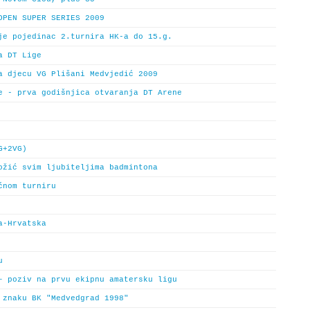
OPEN SUPER SERIES 2009
je pojedinac 2.turnira HK-a do 15.g.
a DT Lige
a djecu VG Plišani Medvjedić 2009
e - prva godišnjica otvaranja DT Arene
G+2VG)
ožić svim ljubiteljima badmintona
ćnom turniru
a-Hrvatska
u
– poziv na prvu ekipnu amatersku ligu
 znaku BK "Medvedgrad 1998"