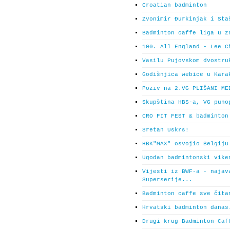
Croatian badminton
Zvonimir Đurkinjak i Sta
Badminton caffe liga u z
100. All England - Lee C
Vasilu Pujovskom dvostru
Godišnjica webice u Kara
Poziv na 2.VG PLIŠANI ME
Skupština HBS-a, VG puno
CRO FIT FEST & badminton
Sretan Uskrs!
HBK"MAX" osvojio Belgiju
Ugodan badmintonski vike
Vijesti iz BWF-a - najav
Superserije...
Badminton caffe sve čita
Hrvatski badminton danas
Drugi krug Badminton Caf