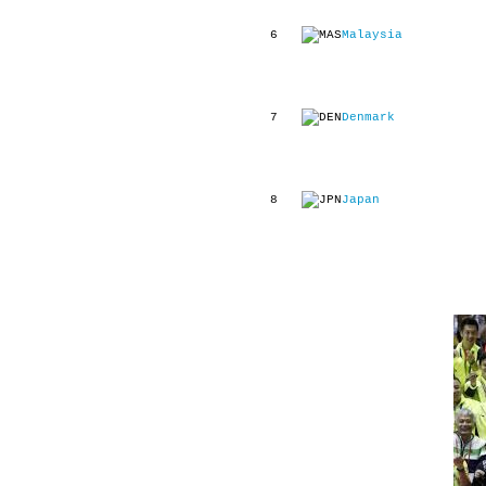
6
Malaysia
7
Denmark
8
Japan