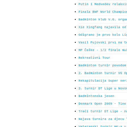
Putin i Medvedev relaksi
Finala BWF World Champio
Badminton klub V.G. orga
Xie Xingfang najavila od
Odigrano je prvo kolo Li
Vasil Pujovski prvi na t
MP Češke - 1/2 finale mu
Rekreativni Tour
Badminton turnir povodom
2. Badminton turnir VG O
Rekapitulacija Super ser
3. turnir DT Lige u Novo
Badmintonska jesen
Denmark Open 2009 - Tine
Treći turnir DT Lige - n
Najava turnira za djecu 
Veteranski turnir HK-a u