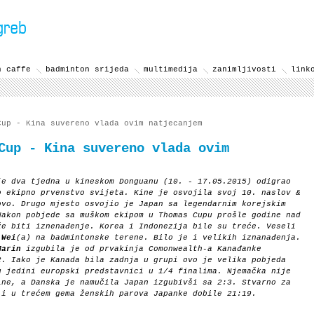
n caffe
badminton srijeda
multimedija
zanimljivosti
link
up - Kina suvereno vlada ovim natjecanjem
Cup - Kina suvereno vlada ovim
e dva tjedna u kineskom Donguanu (10. - 17.05.2015) odigrao
 ekipno prvenstvo svijeta. Kine je osvojila svoj 10. naslov &
ovo. Drugo mjesto osvojio je Japan sa legendarnim korejskim
Nakon pobjede sa muškom ekipom u Thomas Cupu prošle godine nad
že biti iznenađenje. Korea i Indonezija bile su treće. Veseli
 Wei
(a) na badmintonske terene. Bilo je i velikih iznanađenja.
Marin
izgubila je od prvakinja Comonwealth-a Kanađanke
2. Iako je Kanada bila zadnja u grupi ovo je velika pobjeda
u jedini europski predstavnici u 1/4 finalima. Njemačka nije
ine, a Danska je namučila Japan izgubivši sa 2:3. Stvarno za
 i u trećem gema ženskih parova Japanke dobile 21:19.