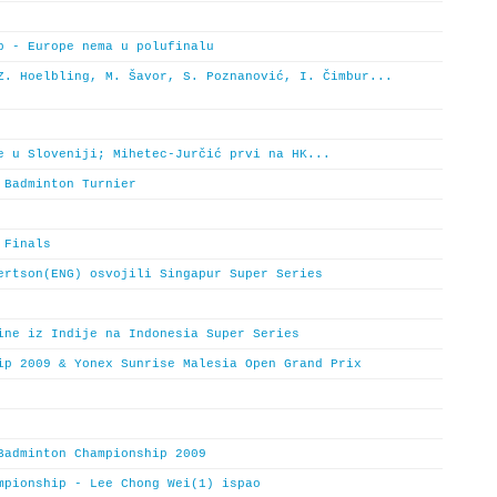
p - Europe nema u polufinalu
Z. Hoelbling, M. Šavor, S. Poznanović, I. Čimbur...
e u Sloveniji; Mihetec-Jurčić prvi na HK...
 Badminton Turnier
 Finals
ertson(ENG) osvojili Singapur Super Series
ine iz Indije na Indonesia Super Series
ip 2009 & Yonex Sunrise Malesia Open Grand Prix
Badminton Championship 2009
mpionship - Lee Chong Wei(1) ispao