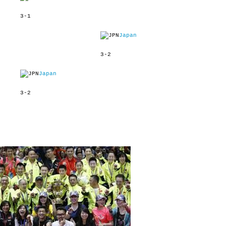
3-1
Japan
3-2
Japan
3-2