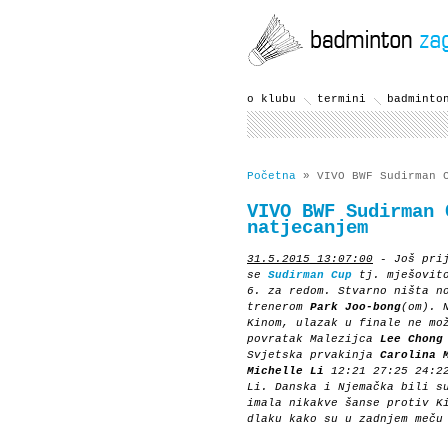
o klubu
termini
badminto
Početna
» VIVO BWF Sudirman C
VIVO BWF Sudirman 
natjecanjem
31.5.2015 13:07:00
- Još prij
se
Sudirman Cup
tj. mješovito
6. za redom. Stvarno ništa n
trenerom
Park Joo-bong
(om). 
Kinom, ulazak u finale ne mo
povratak Malezijca
Lee Chong
Svjetska prvakinja
Carolina 
Michelle Li
12:21 27:25 24:2
Li. Danska i Njemačka bili s
imala nikakve šanse protiv K
dlaku kako su u zadnjem meču