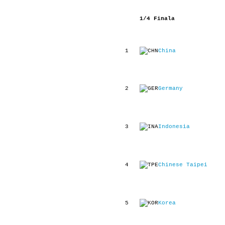
1/4 Finala
1
China
2
Germany
3
Indonesia
4
Chinese Taipei
5
Korea