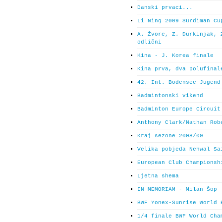
Danski prvaci...
Li Ning 2009 Surdiman Cu
A. Žvorc, Z. Đurkinjak, 
odlični
Kina - J. Korea finale
Kina prva, dva polufinal
42. Int. Bodensee Jugend
Badmintonski vikend
Badminton Europe Circuit
Anthony Clark/Nathan Rob
Kraj sezone 2008/09
Velika pobjeda Nehwal Sa
European Club Championsh
Ljetna shema
IN MEMORIAM - Milan Šop
BWF Yonex-Sunrise World 
1/4 finale BWF World Cha