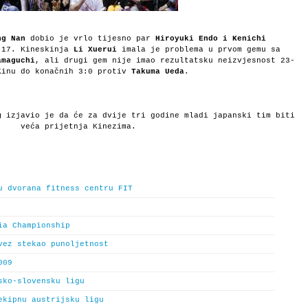
ng Nan
dobio je vrlo tijesno par
Hiroyuki Endo i Kenichi
-17. Kineskinja
Li Xuerui
imala je problema u prvom gemu sa
amaguchi
, ali drugi gem nije imao rezultatsku neizvjesnost 23-
inu do konačnih 3:0 protiv
Takuma Ueda
.
g
izjavio je da će za dvije tri godine mladi japanski tim biti
veća prijetnja Kinezima.
u dvorana fitness centru FIT
ia Championship
vez stekao punoljetnost
009
sko-slovensku ligu
ekipnu austrijsku ligu