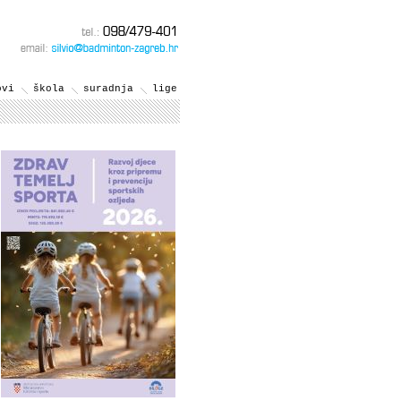
ovi
škola
suradnja
lige