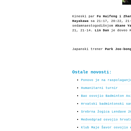
Kineski par
Fu Haifeng i Zha
Hayakawa
sa 21:17, 20:22, 21
sedamnaestogodišnjom
Akane Y
21, 21-14.
Lin Dan
je doveo K
Japanski trener
Park Joo-bon
Ostale novosti:
Ponovo je na raspolaganj
Humanitarni turnir
Bao osvojio Badminton As
Hrvatski badmintonski sa
Srebrna žogica Lendave 2
Medvedgrad osvojio hrvat
Klub Maje Šavor osvojio 