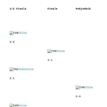
1/2 Finala
Finale
Pobjednik
China
3-0
China
3-1
Indonesia
3-1
China
3-0
Korea