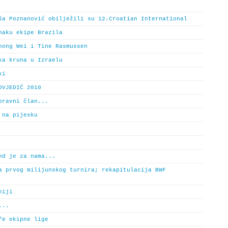
ša Poznanović obilježili su 12.Croatian International
naku ekipe Brazila
hong Wei i Tine Rasmussen
ka kruna u Izraelu
ki
DVJEDIĆ 2010
pravni član...
 na pijesku
nd je za nama...
a prvog milijunskog turnira; rekapitulacija BWF
niji
...
fe ekipne lige