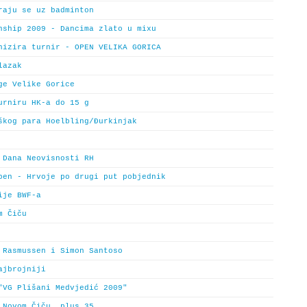
raju se uz badminton
nship 2009 - Dancima zlato u mixu
nizira turnir - OPEN VELIKA GORICA
lazak
ge Velike Gorice
urniru HK-a do 15 g
škog para Hoelbling/Đurkinjak
 Dana Neovisnosti RH
pen - Hrvoje po drugi put pobjednik
ije BWF-a
m Čiču
 Rasmussen i Simon Santoso
ajbrojniji
"VG Plišani Medvjedić 2009"
 Novom Čiču, plus 35