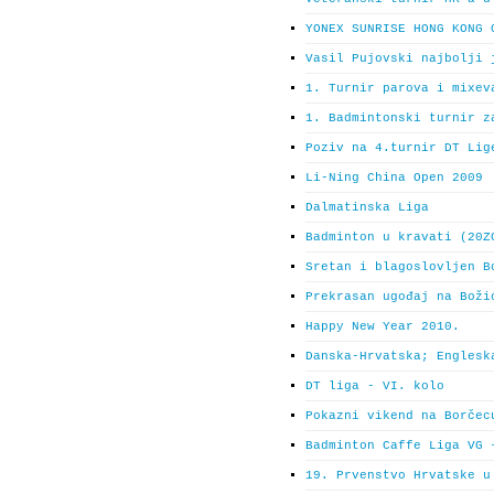
YONEX SUNRISE HONG KONG 
Vasil Pujovski najbolji 
1. Turnir parova i mixev
1. Badmintonski turnir z
Poziv na 4.turnir DT Lig
Li-Ning China Open 2009
Dalmatinska Liga
Badminton u kravati (20Z
Sretan i blagoslovljen B
Prekrasan ugođaj na Boži
Happy New Year 2010.
Danska-Hrvatska; Englesk
DT liga - VI. kolo
Pokazni vikend na Borčec
Badminton Caffe Liga VG 
19. Prvenstvo Hrvatske u