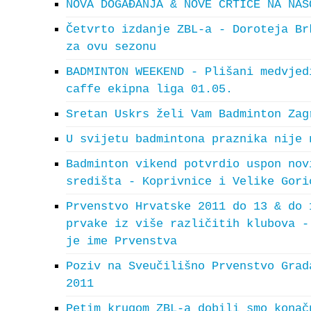
NOVA DOGAĐANJA & NOVE CRTICE NA NAŠ
Četvrto izdanje ZBL-a - Doroteja Br
za ovu sezonu
BADMINTON WEEKEND - Plišani medvjed
caffe ekipna liga 01.05.
Sretan Uskrs želi Vam Badminton Zag
U svijetu badmintona praznika nije 
Badminton vikend potvrdio uspon nov
središta - Koprivnice i Velike Gori
Prvenstvo Hrvatske 2011 do 13 & do 
prvake iz više različitih klubova -
je ime Prvenstva
Poziv na Sveučilišno Prvenstvo Grad
2011
Petim krugom ZBL-a dobili smo konač