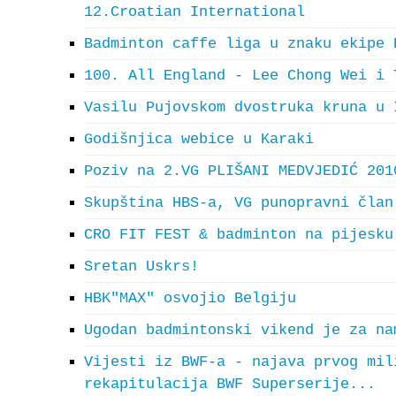
12.Croatian International
Badminton caffe liga u znaku ekipe 
100. All England - Lee Chong Wei i 
Vasilu Pujovskom dvostruka kruna u 
Godišnjica webice u Karaki
Poziv na 2.VG PLIŠANI MEDVJEDIĆ 201
Skupština HBS-a, VG punopravni član
CRO FIT FEST & badminton na pijesku
Sretan Uskrs!
HBK"MAX" osvojio Belgiju
Ugodan badmintonski vikend je za na
Vijesti iz BWF-a - najava prvog mil
rekapitulacija BWF Superserije...