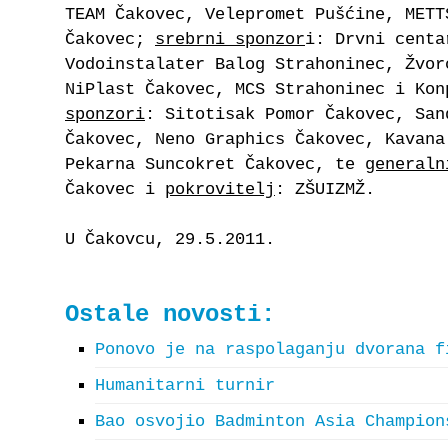
TEAM Čakovec, Velepromet Pušćine, METT
Čakovec;
srebrni sponzor
i: Drvni centa
Vodoinstalater Balog Strahoninec, Žvor
NiPlast Čakovec, MCS Strahoninec i Ko
sponzori
: Sitotisak Pomor Čakovec, San
Čakovec, Neno Graphics Čakovec, Kavana
Pekarna Suncokret Čakovec, te
generaln
Čakovec i
pokrovitelj
: ZŠUIZMŽ.
U Čakovcu, 2
Ostale novosti:
Ponovo je na raspolaganju dvorana f
Humanitarni turnir
Bao osvojio Badminton Asia Champion