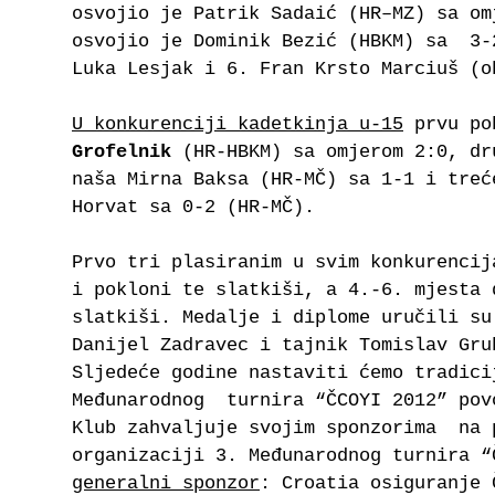
osvojio je Patrik Sadaić (HR–MZ) sa om
osvojio je Dominik Bezić (HBKM) sa 3-
Luka Lesjak i 6. Fran Krsto Marciuš (o
U konkurenciji kadetkinja u-15
prvu po
Grofelnik
(HR-HBKM) sa omjerom 2:0, dr
naša Mirna Baksa (HR-MČ) sa 1-1 i treć
Horvat sa 0-2 (HR-MČ).
Prvo tri plasiranim u svim konkurencij
i pokloni te slatkiši, a 4.-6. mjesta 
slatkiši. Medalje i diplome uručili su
Danijel Zadravec i tajnik Tomislav Gru
Sljedeće godine nastaviti ćemo tradic
Međunarodnog turnira “ČCOYI 2012” pov
Klub zahvaljuje svojim sponzorima na 
organizaciji 3. Međunarodnog turnira “
generalni sponzor
: Croatia osiguranje