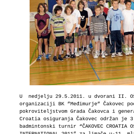
U nedjelju 29.5.2011. u dvorani II. O
organizaciji BK ”Međimurje” Čakovec po
pokroviteljstvom Grada Čakovca i gener
Croatia osiguranja Čakovec održan je 3
badmintonski turnir “ČAKOVEC CROATIA O
INTERNATIONAL 2011” za limače u-11, ml