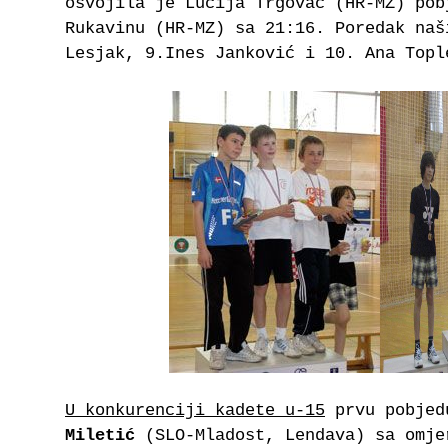
osvojila je Lucija Trgovac (HR-MZ) pob
Rukavinu (HR-MZ) sa 21:16. Poredak naš
Lesjak, 9.Ines Janković i 10. Ana Topl
U konkurenciji kadete u-15
prvu pobjed
Miletić
(SLO-Mladost, Lendava) sa omje