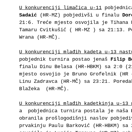
U konkurenciji limačica u-11
pobjednic
Sadaić
(HR-MZ) pobjedivši u finalu
Dor
21:6. Treće mjesto osvojila je Tihana
Tamaru Cvitkušić ( HR-MZ ) sa 21:13. P
Wrana (HR-MČ).
U konkurenciji mlađih kadeta u-13 nast
pobjednik turnira postao jenaš
Filip B
finalu Dinu Belasa (HR-HBKM) sa 2:0 (2
mjesto osvojio je Bruno Grofelnik (HR 
Linu Zadravca (HR-MČ) sa 23:21. Poreda
Blažeka (HR-MČ).
U konkurenciji mlađih kadetkinja u-13 
a pobjednica turnira postala je naša
obranila prošlogodišnji naslov pobjedi
prvakinju Paulu Barković (HR-HBKM) sa 