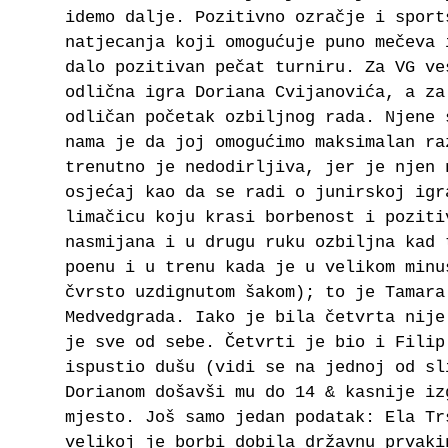
idemo dalje. Pozitivno ozračje i sport
natjecanja koji omogućuje puno mečeva 
dalo pozitivan pečat turniru. Za VG ve
odlična igra Doriana Cvijanovića, a za
odličan početak ozbiljnog rada. Njene 
nama je da joj omogućimo maksimalan ra
trenutno je nedodirljiva, jer je njen 
osjećaj kao da se radi o junirskoj igr
limačicu koju krasi borbenost i poziti
nasmijana i u drugu ruku ozbiljna kad 
poenu i u trenu kada je u velikom minu
čvrsto uzdignutom šakom); to je Tamara
Medvedgrada. Iako je bila četvrta nije
je sve od sebe. Četvrti je bio i Filip
ispustio dušu (vidi se na jednoj od sl
Dorianom došavši mu do 14 & kasnije iz
mjesto. Još samo jedan podatak: Ela Tr
velikoj je borbi dobila državnu prvaki