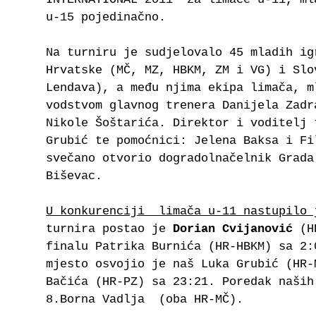
u-15 pojedinačno.
Na turniru je sudjelovalo 45 mladih ig
Hrvatske (MČ, MZ, HBKM, ZM i VG) i Slo
Lendava), a među njima ekipa limača, m
vodstvom glavnog trenera Danijela Zadr
Nikole Šoštarića. Direktor i voditelj 
Grubić te pomoćnici: Jelena Baksa i Fi
svečano otvorio dogradolnačelnik Grada
Biševac.
U konkurenciji limača u-11 nastupilo 
turnira postao je
Dorian Cvijanović
(HR
finalu Patrika Burnića (HR-HBKM) sa 2:
mjesto osvojio je naš Luka Grubić (HR-
Bačića (HR-PZ) sa 23:21. Poredak naših
8.Borna Vadlja (oba HR-MČ).