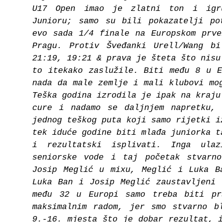
U17 Open imao je zlatni ton i igr
Junioru; samo su bili pokazatelji po
evo sada 1/4 finale na Europskom prve
Pragu. Protiv Šveđanki Urell/Wang b
21:19, 19:21 & prava je šteta što nisu
to itekako zaslužile. Biti među 8 u E
nada da male zemlje i mali klubovi mo
Teška godina izrodila je ipak na kraju
cure i nadamo se daljnjem napretku,
jednog teškog puta koji samo rijetki i
tek iduće godine biti mlađa juniorka t
i rezultatski isplivati. Inga ula
seniorske vode i taj početak stvarn
Josip Meglić u mixu, Meglić i Luka B
Luka Ban i Josip Meglić zaustavljeni 
među 32 u Europi samo treba biti pr
maksimalnim radom, jer smo stvarno b
9.-16. mjesta što je dobar rezultat, 