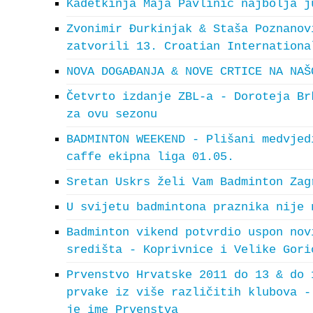
Kadetkinja Maja Pavlinić najbolja j
Zvonimir Đurkinjak & Staša Poznanov
zatvorili 13. Croatian Internationa
NOVA DOGAĐANJA & NOVE CRTICE NA NAŠ
Četvrto izdanje ZBL-a - Doroteja Br
za ovu sezonu
BADMINTON WEEKEND - Plišani medvjed
caffe ekipna liga 01.05.
Sretan Uskrs želi Vam Badminton Zag
U svijetu badmintona praznika nije 
Badminton vikend potvrdio uspon nov
središta - Koprivnice i Velike Gori
Prvenstvo Hrvatske 2011 do 13 & do 
prvake iz više različitih klubova -
je ime Prvenstva