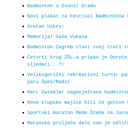
Badminton u Ivanić Gradu
Novi plakat za Festival Badmintona 
Sretan Uskrs!
Memorijal Saše Vukasa
Badminton Zagreb slavi svoj treći r
Četvrti krug ZŠL-a pripao je Dorote
sljedeći...?!
Velikogorički rekreativni turnir pa
paru Špes/Radić
Marc Zwiebler nagovještava badminto
Nove klupske majice biti će gotove 
Sportski maraton Mede Štede na Jaru
Meransko proljeće dalo nam je odlič