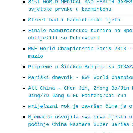
31st WORLD MEDICAL AND HEALTH GAMES
svjetske prvake u badmintonu
Street bad i badmintonsko ljeto
Finale badmintonskog turnira na Spo
obilježili su Dubrovčani
BWF World Championship Paris 2010 -
mazio
Pripreme u Širokom Brijegu su OTKAZ
Pariški dnevnik - BWF World Champio
All China - Chen Jin, Zheng Bo/Jin 
Jing/Yu Jang & Fu Haifeng/Cai Yun
Prijelazni rok je završen čime je o
Njemačka osvojila sva prva mjesta u
počinje China Masters Super Series 