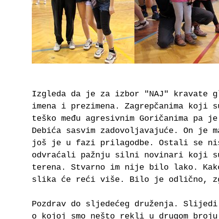
Izgleda da je za izbor "NAJ" kravate g
imena i prezimena. Zagrepčanima koji s
teško među agresivnim Goričanima pa je
Debića sasvim zadovoljavajuće. On je m
još je u fazi prilagodbe. Ostali se ni
odvraćali pažnju silni novinari koji s
terena. Stvarno im nije bilo lako. Kak
slika će reći više. Bilo je odlično, z
Pozdrav do sljedećeg druženja. Slijedi
o kojoj smo nešto rekli u drugom broju