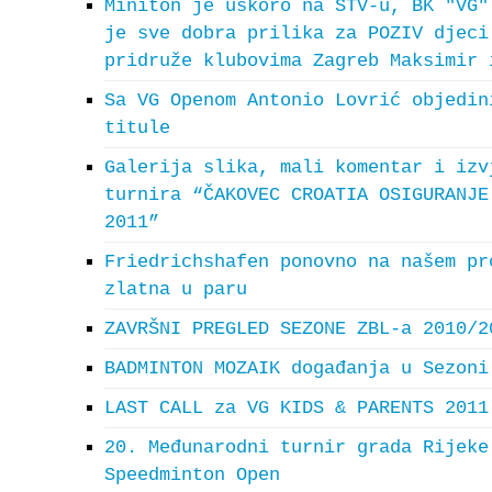
Miniton je uskoro na STV-u, BK "VG"
je sve dobra prilika za POZIV djeci
pridruže klubovima Zagreb Maksimir 
Sa VG Openom Antonio Lovrić objedin
titule
Galerija slika, mali komentar i izv
turnira “ČAKOVEC CROATIA OSIGURANJE
2011”
Friedrichshafen ponovno na našem pr
zlatna u paru
ZAVRŠNI PREGLED SEZONE ZBL-a 2010/2
BADMINTON MOZAIK događanja u Sezoni
LAST CALL za VG KIDS & PARENTS 2011
20. Međunarodni turnir grada Rijeke
Speedminton Open