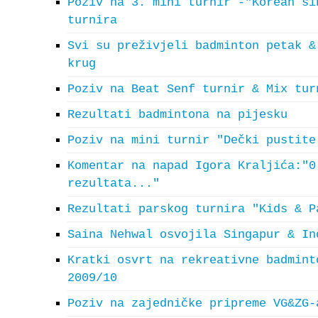
Poziv na 3. mini turnir -"Korean si
turnira
Svi su preživjeli badminton petak &
krug
Poziv na Beat Senf turnir & Mix tur
Rezultati badmintona na pijesku
Poziv na mini turnir "Dečki pustite
Komentar na napad Igora Kraljića:"0
rezultata..."
Rezultati parskog turnira "Kids & P
Saina Nehwal osvojila Singapur & In
Kratki osvrt na rekreativne badmint
2009/10
Poziv na zajedničke pripreme VG&ZG-