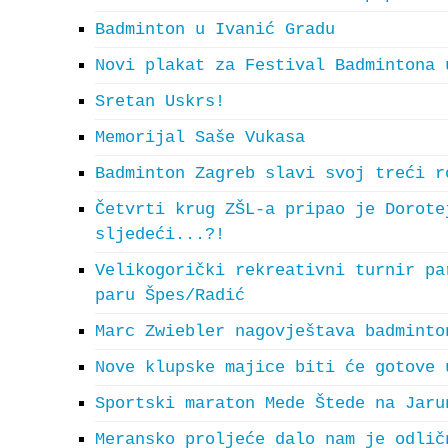
Badminton u Ivanić Gradu
Novi plakat za Festival Badmintona 
Sretan Uskrs!
Memorijal Saše Vukasa
Badminton Zagreb slavi svoj treći r
Četvrti krug ZŠL-a pripao je Dorote
sljedeći...?!
Velikogorički rekreativni turnir pa
paru Špes/Radić
Marc Zwiebler nagovještava badminto
Nove klupske majice biti će gotove 
Sportski maraton Mede Štede na Jaru
Meransko proljeće dalo nam je odlič