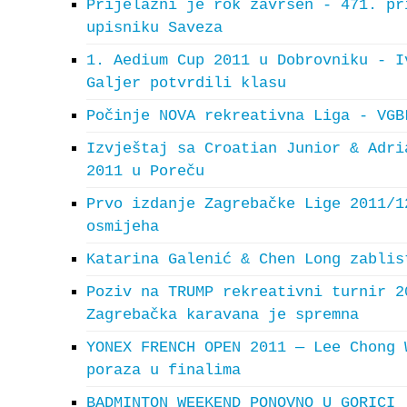
Prijelazni je rok završen - 471. pr
upisniku Saveza
1. Aedium Cup 2011 u Dobrovniku - I
Galjer potvrdili klasu
Počinje NOVA rekreativna Liga - VGB
Izvještaj sa Croatian Junior & Adri
2011 u Poreču
Prvo izdanje Zagrebačke Lige 2011/1
osmijeha
Katarina Galenić & Chen Long zablis
Poziv na TRUMP rekreativni turnir 2
Zagrebačka karavana je spremna
YONEX FRENCH OPEN 2011 — Lee Chong 
poraza u finalima
BADMINTON WEEKEND PONOVNO U GORICI