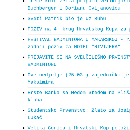
Treće kolo ZBL-a pripalo Velikogori
Buchberger i Dorianu Cvijanoviću
Sveti Patrik bio je uz Buhu
POZIV na 4. krug Hrvatskog Kupa za 
FESTIVAL BADMINTONA U MAKARSKOJ - r
zadnji poziv za HOTEL "RIVIJERA"
PRIJAVITE SE NA SVEUČILIŠNO PRVENST
BADMINTONU
Ove nedjelje (25.03.) zajednički je
Maksimira
Erste Banka sa Medom Štedom na Pliš
kluba
Studentsko Prvenstvo: Zlato za Josi
Lukač
Velika Gorica i Hrvatski Kup položi