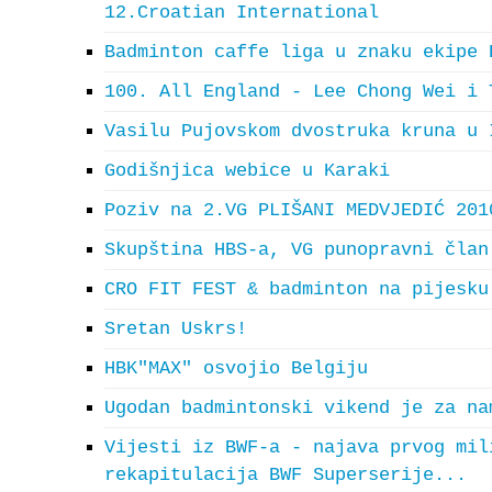
12.Croatian International
Badminton caffe liga u znaku ekipe 
100. All England - Lee Chong Wei i 
Vasilu Pujovskom dvostruka kruna u 
Godišnjica webice u Karaki
Poziv na 2.VG PLIŠANI MEDVJEDIĆ 201
Skupština HBS-a, VG punopravni član
CRO FIT FEST & badminton na pijesku
Sretan Uskrs!
HBK"MAX" osvojio Belgiju
Ugodan badmintonski vikend je za na
Vijesti iz BWF-a - najava prvog mil
rekapitulacija BWF Superserije...