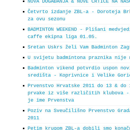
NOVA DOGAĐANJA & NOVE CRTICE NA NAŠ
Četvrto izdanje ZBL-a - Doroteja Br
za ovu sezonu
BADMINTON WEEKEND - Plišani medvjed
caffe ekipna liga 01.05.
Sretan Uskrs želi Vam Badminton Zag
U svijetu badmintona praznika nije 
Badminton vikend potvrdio uspon nov
središta - Koprivnice i Velike Gori
Prvenstvo Hrvatske 2011 do 13 & do 
prvake iz više različitih klubova -
je ime Prvenstva
Poziv na Sveučilišno Prvenstvo Grad
2011
Petim krugom ZBL-a dobili smo konač