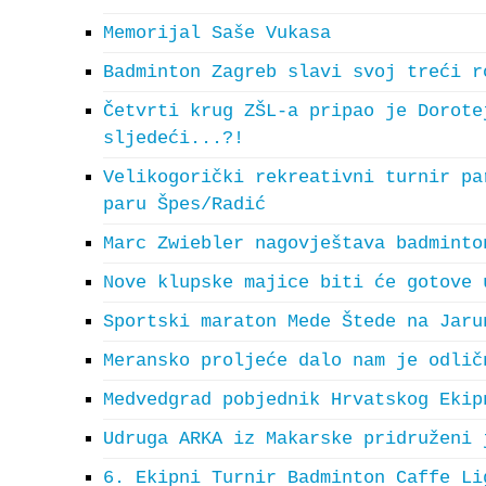
Memorijal Saše Vukasa
Badminton Zagreb slavi svoj treći r
Četvrti krug ZŠL-a pripao je Dorote
sljedeći...?!
Velikogorički rekreativni turnir pa
paru Špes/Radić
Marc Zwiebler nagovještava badminto
Nove klupske majice biti će gotove 
Sportski maraton Mede Štede na Jaru
Meransko proljeće dalo nam je odlič
Medvedgrad pobjednik Hrvatskog Ekip
Udruga ARKA iz Makarske pridruženi 
6. Ekipni Turnir Badminton Caffe Li